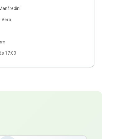
Manfredini
z Vera
com
às 17:00