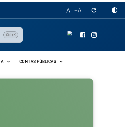
-A
+A
Ctrl+K
IA
CONTAS PÚBLICAS