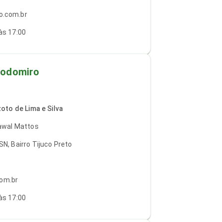
o.com.br
às 17:00
eodomiro
zoto de Lima e Silva
Lawal Mattos
N, Bairro Tijuco Preto
om.br
às 17:00