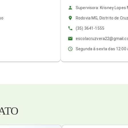
Supervisora: Krisney Lopes 
so
Rodovia MG, Distrito de Cru
(35) 3641-1555
escolacruzvera22@gmail.
Segunda à sexta das 12:00 
ATO