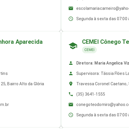
escolamariacarneiro@yaho
Segunda à sexta das 07:00 
nhora Aparecida
CEMEI Cônego T
CEMEI
Diretora: Maria Angelica Vi
tins
Supervisora: Tássia Flóes 
, Bairro Alto da Glória
Travessa Coronel Caetano, S
(35) 3641-1555
om.br
conegoteodomiro@yahoo.c
Segunda à sexta das 07:00 